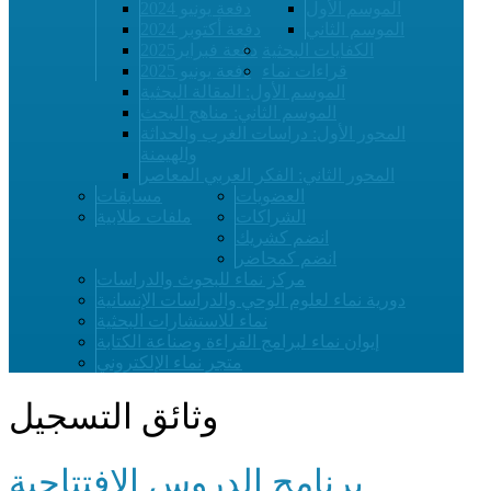
الموسم الأول
دفعة يونيو 2024
الموسم الثاني
دفعة أكتوبر 2024
الكفايات البحثية
دفعة فبراير2025
قراءات نماء
دفعة يونيو 2025
الموسم الأول: المقالة البحثية
الموسم الثاني: مناهج البحث
المحور الأول: دراسات الغرب والحداثة
والهيمنة
المحور الثاني: الفكر العربي المعاصر
العضويات
مسابقات
الشراكات
ملفات طلابية
انضم كشريك
انضم كمحاضر
مركز نماء للبحوث والدراسات
دورية نماء لعلوم الوحي والدراسات الإنسانية
نماء للاستشارات البحثية
إيوان نماء لبرامج القراءة وصناعة الكتابة
متجر نماء الإلكتروني
وثائق التسجيل
برنامج الدروس الافتتاحية