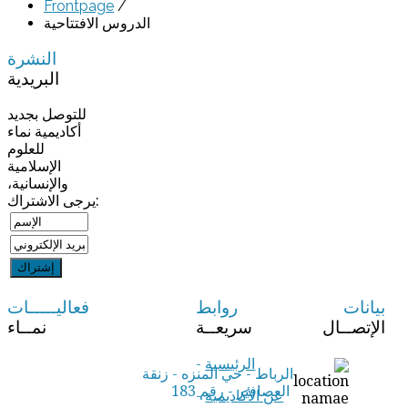
Frontpage
/
الدروس الافتتاحية
النشرة
البريدية
للتوصل بجديد
أكاديمية نماء
للعلوم
الإسلامية
والإنسانية،
يرجى الاشتراك:
بيانات
روابط
فعاليـــــات
الإتصــال
سريعــة
نمــاء
الرئيسية
-
الرباط - حي المنزه - زنقة
العصافير - رقم 183
عن الأكاديمية
-