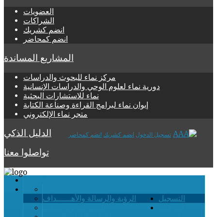
العضويات
الشراكات
انضم كشريك
انضم كمحاضر
المشاريع المساندة
مركز نماء للبحوث والدراسات
دورية نماء لعلوم الوحي والدراسات الإنسانية
نماء للاستشارات البحثية
إيوان نماء لبرامج القراءة وصناعة الكتابة
متجر نماء الإلكتروني
الدليل الذكي
تسجيل الدخول
انضم كشريك
انضم كمحاضر
تواصلوا معنا
الرئيسية
عن الأكاديمية
تعرف على الأكاديمية
التسجيل
الرؤية والرسالة والأهــــــداف
الدراسة
البنية التربوية العامة
والتقويم
الأطر والفئات التربوية