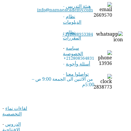
هيئة التدريس
-
info@namaeacademy.com
نظام
-
الدبلومات
نظام
-
+212688953384
المقررات
سياسة
-
الخصوصية
+212808564831
أسئلة وأجوبة
-
تواصلوا معنا
-
من الاثنين الى الجمعة 9:00 ص –
5:00م
لقاءات نماء
-
التخصصية
الدروس
-
الافتتاحية