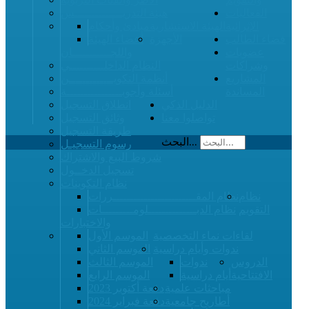
الفعاليات
هيئة التدريــــــــــــــس
الإثرائية
الهيئة الاستشارية
مبادئ وأحكام
فضاء الطالب
الأجهزة
أعضاء الهيئة
عضويات
واللجـــــــــــان
وشراكات
النظام الداخلــــــــــي
المشاريع
أنظمة التكويـــــــــــــن
المساندة
أسئلة وأجوبــــــــــــــــة
الدليل الذكي
انطلاق التسجيل
تواصلوا معنا
وثائق التسجيل
طريقة التسجيل
البحث...
رسوم التسجيـل
شروط البيع والاشتراك
تسجيل الدخــول
نظام التكوينات
نظام
نظام المقــــــــــــــــــــــــررات
التقويم
نظام الدبــــــــــــــلومـــــــــات
والاختبارات
لقاءات نماء التخصصية
الموسم الأول
ندوات وأيام دراسية
الموسم الثاني
الدروس
ندوات
الموسم الثالث
الافتتاحية
أيام دراسية
الموسم الرابع
مباحثات علمية
دفعة أكتوبر 2023
أطاريح جامعية
دفعة فبراير 2024