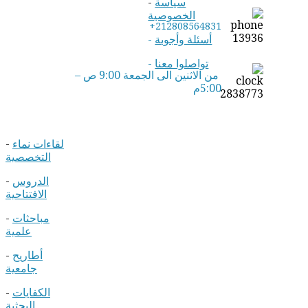
سياسة
-
الخصوصية
+212808564831
أسئلة وأجوبة
-
تواصلوا معنا
-
من الاثنين الى الجمعة 9:00 ص –
5:00م
لقاءات نماء
-
التخصصية
الدروس
-
الافتتاحية
مباحثات
-
علمية
أطاريح
-
جامعية
الكفايات
-
البحثية