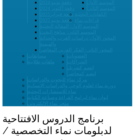
الموسم الأول
دفعة يونيو 2024
الموسم الثاني
دفعة أكتوبر 2024
الكفايات البحثية
دفعة فبراير2025
قراءات نماء
دفعة يونيو 2025
الموسم الأول: المقالة البحثية
الموسم الثاني: مناهج البحث
المحور الأول: دراسات الغرب والحداثة
والهيمنة
المحور الثاني: الفكر العربي المعاصر
العضويات
مسابقات
الشراكات
ملفات طلابية
انضم كشريك
انضم كمحاضر
مركز نماء للبحوث والدراسات
دورية نماء لعلوم الوحي والدراسات الإنسانية
نماء للاستشارات البحثية
إيوان نماء لبرامج القراءة وصناعة الكتابة
متجر نماء الإلكتروني
برنامج الدروس الافتتاحية
لدبلومات نماء التخصصية /