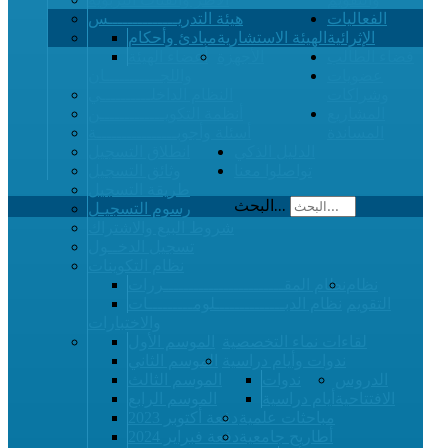
الفعاليات
هيئة التدريــــــــــــــس
الإثرائية
الهيئة الاستشارية
مبادئ وأحكام
فضاء الطالب
الأجهزة
أعضاء الهيئة
عضويات
واللجـــــــــــان
وشراكات
النظام الداخلــــــــــي
المشاريع
أنظمة التكويـــــــــــــن
المساندة
أسئلة وأجوبــــــــــــــــة
الدليل الذكي
انطلاق التسجيل
تواصلوا معنا
وثائق التسجيل
طريقة التسجيل
البحث...
رسوم التسجيـل
شروط البيع والاشتراك
تسجيل الدخــول
نظام التكوينات
نظام
نظام المقــــــــــــــــــــــــررات
التقويم
نظام الدبــــــــــــــلومـــــــــات
والاختبارات
لقاءات نماء التخصصية
الموسم الأول
ندوات وأيام دراسية
الموسم الثاني
الدروس
ندوات
الموسم الثالث
الافتتاحية
أيام دراسية
الموسم الرابع
مباحثات علمية
دفعة أكتوبر 2023
أطاريح جامعية
دفعة فبراير 2024