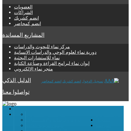
العضويات
الشراكات
انضم كشريك
انضم كمحاضر
المشاريع المساندة
مركز نماء للبحوث والدراسات
دورية نماء لعلوم الوحي والدراسات الإنسانية
نماء للاستشارات البحثية
إيوان نماء لبرامج القراءة وصناعة الكتابة
متجر نماء الإلكتروني
الدليل الذكي
تسجيل الدخول
انضم كشريك
انضم كمحاضر
تواصلوا معنا
الرئيسية
عن الأكاديمية
تعرف على الأكاديمية
التسجيل
الرؤية والرسالة والأهــــــداف
الدراسة
البنية التربوية العامة
والتقويم
الأطر والفئات التربوية