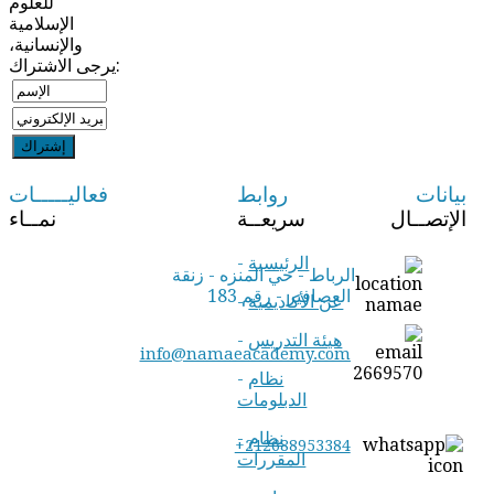
للعلوم
الإسلامية
والإنسانية،
يرجى الاشتراك:
بيانات
روابط
فعاليـــــات
الإتصــال
سريعــة
نمــاء
الرئيسية
-
الرباط - حي المنزه - زنقة
العصافير - رقم 183
عن الأكاديمية
-
هيئة التدريس
-
info@namaeacademy.com
نظام
-
الدبلومات
نظام
-
+212688953384
المقررات