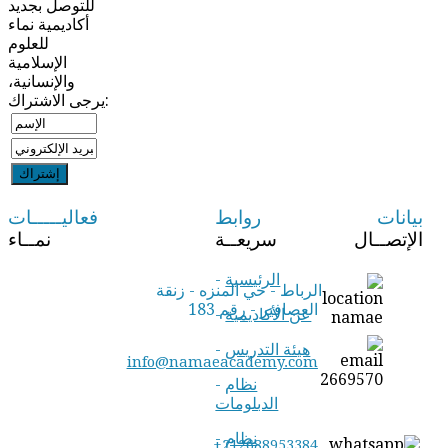
للتوصل بجديد
أكاديمية نماء
للعلوم
الإسلامية
والإنسانية،
يرجى الاشتراك:
بيانات
روابط
فعاليـــــات
الإتصــال
سريعــة
نمــاء
الرئيسية
-
الرباط - حي المنزه - زنقة
العصافير - رقم 183
عن الأكاديمية
-
هيئة التدريس
-
info@namaeacademy.com
نظام
-
الدبلومات
نظام
-
+212688953384