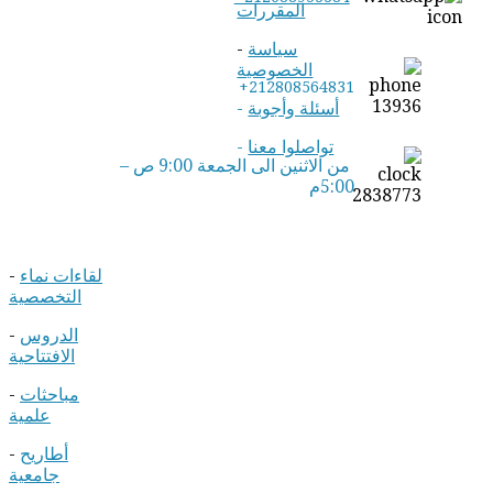
المقررات
سياسة
-
الخصوصية
+212808564831
أسئلة وأجوبة
-
تواصلوا معنا
-
من الاثنين الى الجمعة 9:00 ص –
5:00م
لقاءات نماء
-
التخصصية
الدروس
-
الافتتاحية
مباحثات
-
علمية
أطاريح
-
جامعية