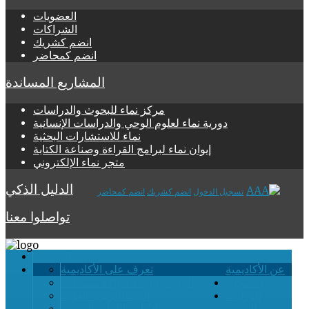
العضويات
الشراكات
انضم كشريك
انضم كمحاضر
المشاريع المساندة
مركز نماء للبحوث والدراسات
دورية نماء لعلوم الوحي والدراسات الإنسانية
نماء للاستشارات البحثية
إيوان نماء لبرامج القراءة وصناعة الكتابة
متجر نماء الإلكتروني
الدليل الذكي
تسجيل الدخول
انضم كشريك
انضم كمحاضر
تواصلوا معنا
الرئيسية
عن الأكاديمية
تعرف على الأكاديمية
التسجيل
الرؤية والرسالة والأهــــــداف
الدراسة
البنية التربوية العامة
والتقويم
الأطر والفئات التربوية