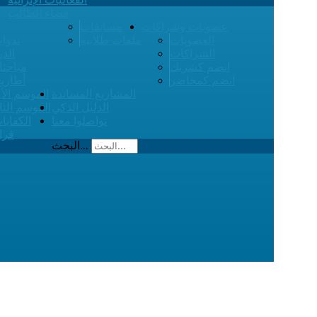
فضاء الطالب
عضويات وشراكات
مسابقات
العضويات
ملفات طلابية
ندوات
الشراكات
الدر
انضم كشريك
مباحثا
انضم كمحاضر
أطاري
المشاريع المساندة
الموسم الأ
الدليل الذكي
الموسم الثا
تواصلوا معنا
الكفايا
قرا
البحث...