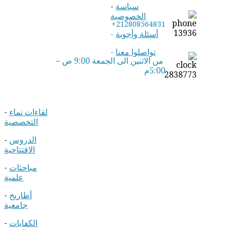
سياسة
-
الخصوصية
+212808564831
أسئلة وأجوبة
-
تواصلوا معنا
-
من الاثنين الى الجمعة 9:00 ص –
5:00م
لقاءات نماء
-
التخصصية
الدروس
-
الافتتاحية
مباحثات
-
علمية
أطاريح
-
جامعية
الكفايات
-