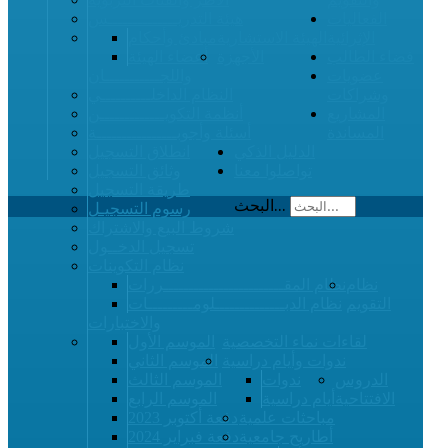
الفعاليات
هيئة التدريــــــــــــــس
الإثرائية
الهيئة الاستشارية
مبادئ وأحكام
فضاء الطالب
الأجهزة
أعضاء الهيئة
عضويات
واللجـــــــــــان
وشراكات
النظام الداخلــــــــــي
المشاريع
أنظمة التكويـــــــــــــن
المساندة
أسئلة وأجوبــــــــــــــــة
الدليل الذكي
انطلاق التسجيل
تواصلوا معنا
وثائق التسجيل
طريقة التسجيل
البحث...
رسوم التسجيـل
شروط البيع والاشتراك
تسجيل الدخــول
نظام التكوينات
نظام
نظام المقــــــــــــــــــــــــررات
التقويم
نظام الدبــــــــــــــلومـــــــــات
والاختبارات
لقاءات نماء التخصصية
الموسم الأول
ندوات وأيام دراسية
الموسم الثاني
الدروس
ندوات
الموسم الثالث
الافتتاحية
أيام دراسية
الموسم الرابع
مباحثات علمية
دفعة أكتوبر 2023
أطاريح جامعية
دفعة فبراير 2024