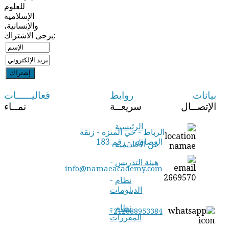
للعلوم
الإسلامية
والإنسانية،
يرجى الاشتراك:
بيانات
روابط
فعاليـــــات
الإتصــال
سريعــة
نمــاء
الرئيسية
-
الرباط - حي المنزه - زنقة
العصافير - رقم 183
عن الأكاديمية
-
هيئة التدريس
-
info@namaeacademy.com
نظام
-
الدبلومات
نظام
-
+212688953384
المقررات