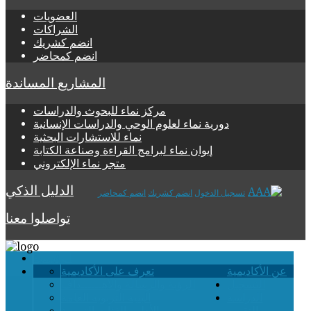
العضويات
الشراكات
انضم كشريك
انضم كمحاضر
المشاريع المساندة
مركز نماء للبحوث والدراسات
دورية نماء لعلوم الوحي والدراسات الإنسانية
نماء للاستشارات البحثية
إيوان نماء لبرامج القراءة وصناعة الكتابة
متجر نماء الإلكتروني
الدليل الذكي
تسجيل الدخول
انضم كشريك
انضم كمحاضر
تواصلوا معنا
الرئيسية
عن الأكاديمية
تعرف على الأكاديمية
التسجيل
الرؤية والرسالة والأهــــــداف
الدراسة
البنية التربوية العامة
والتقويم
الأطر والفئات التربوية