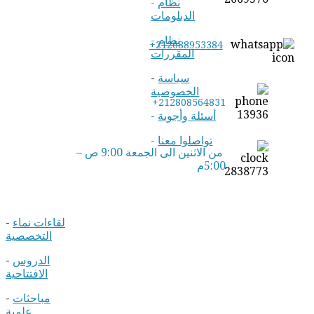
نظام
-
الدبلومات
نظام
-
+212688953384
المقررات
سياسة
-
الخصوصية
+212808564831
أسئلة وأجوبة
-
تواصلوا معنا
-
من الاثنين الى الجمعة 9:00 ص –
5:00م
لقاءات نماء
-
التخصصية
الدروس
-
الافتتاحية
مباحثات
-
علمية