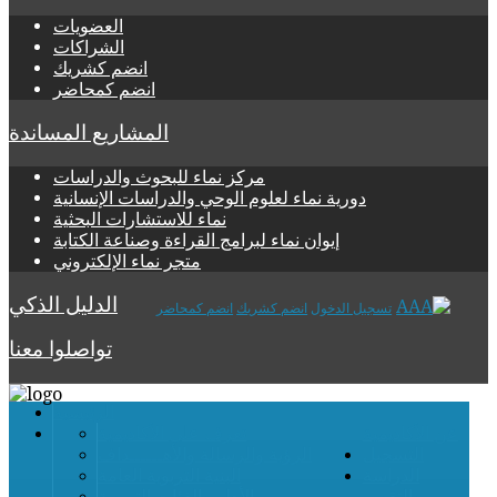
العضويات
الشراكات
انضم كشريك
انضم كمحاضر
المشاريع المساندة
مركز نماء للبحوث والدراسات
دورية نماء لعلوم الوحي والدراسات الإنسانية
نماء للاستشارات البحثية
إيوان نماء لبرامج القراءة وصناعة الكتابة
متجر نماء الإلكتروني
الدليل الذكي
تسجيل الدخول
انضم كشريك
انضم كمحاضر
تواصلوا معنا
الرئيسية
عن الأكاديمية
تعرف على الأكاديمية
التسجيل
الرؤية والرسالة والأهــــــداف
الدراسة
البنية التربوية العامة
والتقويم
الأطر والفئات التربوية