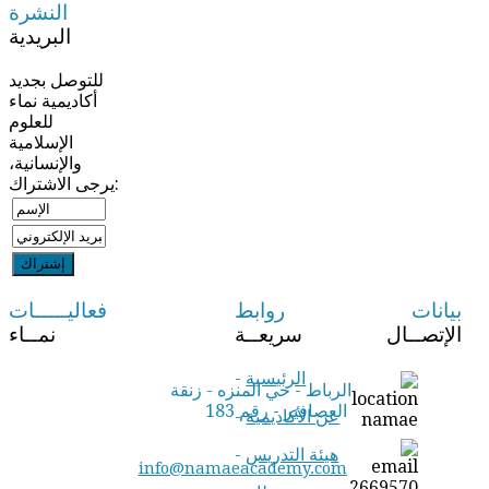
النشرة
البريدية
للتوصل بجديد
أكاديمية نماء
للعلوم
الإسلامية
والإنسانية،
يرجى الاشتراك:
بيانات
روابط
فعاليـــــات
الإتصــال
سريعــة
نمــاء
الرئيسية
-
الرباط - حي المنزه - زنقة
العصافير - رقم 183
عن الأكاديمية
-
هيئة التدريس
-
info@namaeacademy.com