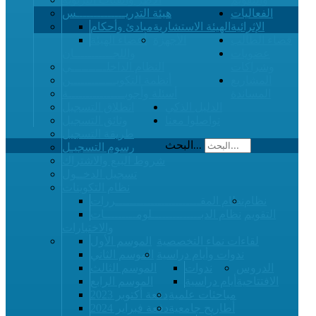
الفعاليات
هيئة التدريــــــــــــــس
الإثرائية
الهيئة الاستشارية
مبادئ وأحكام
فضاء الطالب
الأجهزة
أعضاء الهيئة
عضويات
واللجـــــــــــان
وشراكات
النظام الداخلــــــــــي
المشاريع
أنظمة التكويـــــــــــــن
المساندة
أسئلة وأجوبــــــــــــــــة
الدليل الذكي
انطلاق التسجيل
تواصلوا معنا
وثائق التسجيل
طريقة التسجيل
البحث...
رسوم التسجيـل
شروط البيع والاشتراك
تسجيل الدخــول
نظام التكوينات
نظام
نظام المقــــــــــــــــــــــــررات
التقويم
نظام الدبــــــــــــــلومـــــــــات
والاختبارات
لقاءات نماء التخصصية
الموسم الأول
ندوات وأيام دراسية
الموسم الثاني
الدروس
ندوات
الموسم الثالث
الافتتاحية
أيام دراسية
الموسم الرابع
مباحثات علمية
دفعة أكتوبر 2023
أطاريح جامعية
دفعة فبراير 2024