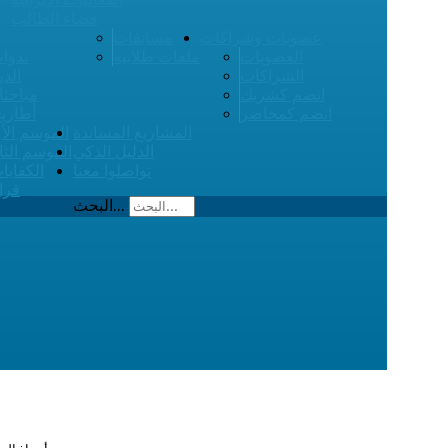
فضاء الطالب
عضويات وشراكات
مسابقات
العضويات
ملفات طلابية
ندوات
الشراكات
الدر
انضم كشريك
مباحثا
انضم كمحاضر
أطاري
المشاريع المساندة
الموسم الأ
الدليل الذكي
الموسم الثا
تواصلوا معنا
الكفايا
قرا
البحث...