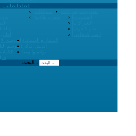
فضاء الطالب
عضويات وشراكات
مسابقات
العضويات
ملفات طلابية
ندوات
الشراكات
الدر
انضم كشريك
مباحثا
انضم كمحاضر
أطاري
المشاريع المساندة
الموسم الأ
الدليل الذكي
الموسم الثا
تواصلوا معنا
الكفايا
قرا
البحث...