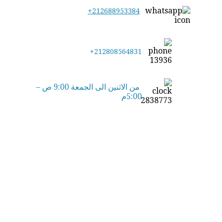
+212688953384
+212808564831
من الاثنين الى الجمعة 9:00 ص –
5:00م